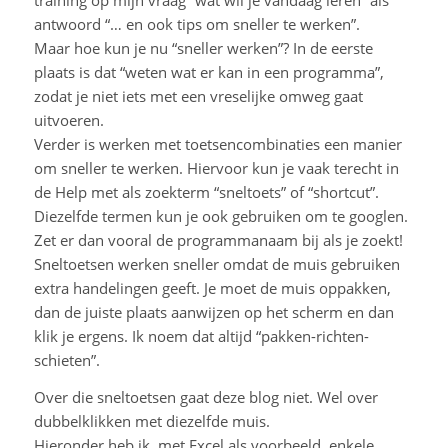
training op mijn vraag “wat wil je vandaag leren” als
antwoord “… en ook tips om sneller te werken”.
Maar hoe kun je nu “sneller werken”? In de eerste
plaats is dat “weten wat er kan in een programma”,
zodat je niet iets met een vreselijke omweg gaat
uitvoeren.
Verder is werken met toetsencombinaties een manier
om sneller te werken. Hiervoor kun je vaak terecht in
de Help met als zoekterm “sneltoets” of “shortcut”.
Diezelfde termen kun je ook gebruiken om te googlen.
Zet er dan vooral de programmanaam bij als je zoekt!
Sneltoetsen werken sneller omdat de muis gebruiken
extra handelingen geeft. Je moet de muis oppakken,
dan de juiste plaats aanwijzen op het scherm en dan
klik je ergens. Ik noem dat altijd “pakken-richten-
schieten”.
Over die sneltoetsen gaat deze blog niet. Wel over
dubbelklikken met diezelfde muis.
Hieronder heb ik, met Excel als voorbeeld, enkele