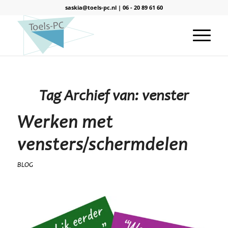
saskia@toels-pc.nl
|
06 - 20 89 61 60
Tag Archief van:
venster
Werken met
vensters/schermdelen
BLOG